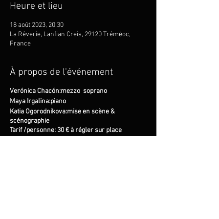
Heure et lieu
18 août 2023, 20:30
La Rêverie, Lanfian Creis, 29120 Tréméoc,
France
À propos de l'événement
Verónica Chacón:mezzo soprano
Maya Irgalina:piano
Katia Ogorodnikova:mise en scène &
scénographie
Tarif /personne: 30 € à régler sur place
(le tarif inclut l'apéritif)
© 2026 - JAZZMAX - all rights
reserved - Photo by
Nicolas
Guillemot